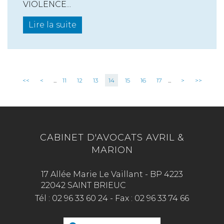
VIOLENCE...
Lire la suite
<<
<
...
11
12
13
14
15
16
17
...
>
>>
CABINET D'AVOCATS AVRIL &
MARION
17 Allée Marie Le Vaillant - BP 4223
22042 SAINT BRIEUC
Tél :
02 96 33 60 24
-
Fax :
02 96 33 74 66