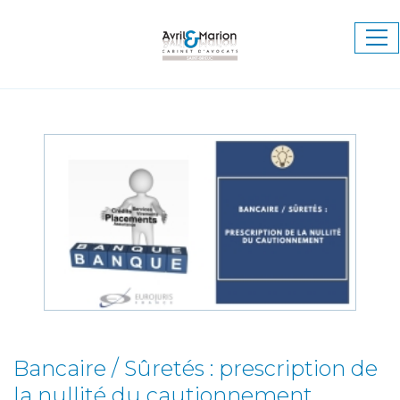
Ouv
le
me
Bancaire / Sûretés : prescription de
la nullité du cautionnement