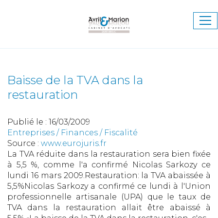
Ouv
le
me
Baisse de la TVA dans la
restauration
Publié le :
16/03/2009
Entreprises
/
Finances
/
Fiscalité
Source :
www.eurojuris.fr
La TVA réduite dans la restauration sera bien fixée
à 5,5 %, comme l'a confirmé Nicolas Sarkozy ce
lundi 16 mars 2009.Restauration: la TVA abaissée à
5,5%Nicolas Sarkozy a confirmé ce lundi à l'Union
professionnelle artisanale (UPA) que le taux de
TVA dans la restauration allait être abaissé à