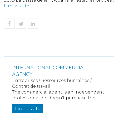
5,5%.«La baisse de la TVA dans la restauration, c'es...
Lire la suite
INTERNATIONAL COMMERCIAL
AGENCY
Entreprises
/
Ressources humaines
/
Contrat de travail
The commercial agent is an independent
professional, he doesn’t purchase the...
Lire la suite