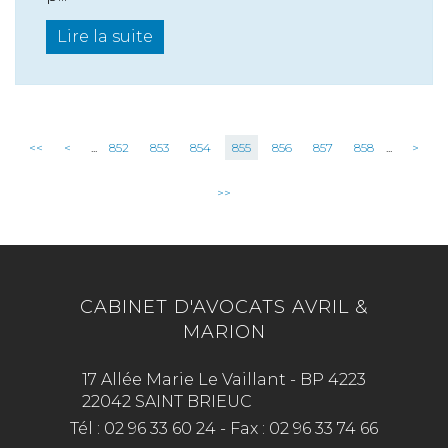
Lire la suite
<<
<
...
852
853
854
855
856
857
858
...
>
>>
CABINET D'AVOCATS AVRIL &
MARION
17 Allée Marie Le Vaillant - BP 4223
22042 SAINT BRIEUC
Tél :
02 96 33 60 24
-
Fax :
02 96 33 74 66