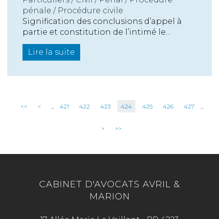
pénale / Procédure civile
Signification des conclusions d’appel à
partie et constitution de l’intimé le...
Lire la suite
<<
<
...
421
422
423
424
425
426
427
...
>
>>
CABINET D'AVOCATS AVRIL &
MARION