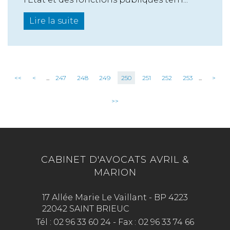
Lire la suite
<<
<
...
247
248
249
250
251
252
253
...
>
>>
CABINET D'AVOCATS AVRIL &
MARION
17 Allée Marie Le Vaillant - BP 4223
22042 SAINT BRIEUC
Tél :
02 96 33 60 24
-
Fax :
02 96 33 74 66