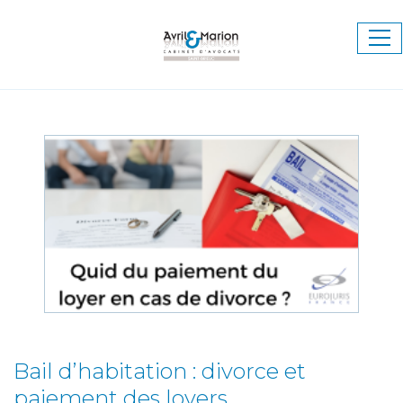
Ouv
le
me
Bail d’habitation : divorce et
paiement des loyers