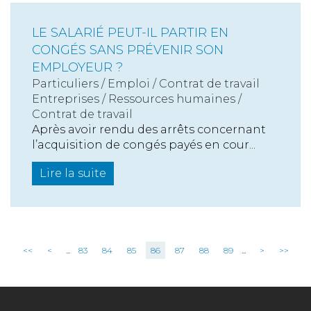
LE SALARIÉ PEUT-IL PARTIR EN
CONGÉS SANS PRÉVENIR SON
EMPLOYEUR ?
Particuliers
/
Emploi
/
Contrat de travail
Entreprises
/
Ressources humaines
/
Contrat de travail
Après avoir rendu des arrêts concernant
l’acquisition de congés payés en cour...
Lire la suite
<<
<
...
83
84
85
86
87
88
89
...
>
>>