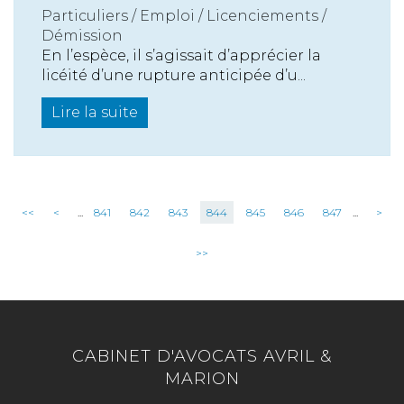
Particuliers
/
Emploi
/
Licenciements /
Démission
En l’espèce, il s’agissait d’apprécier la
licéité d’une rupture anticipée d’u...
Lire la suite
<<
<
...
841
842
843
844
845
846
847
...
>
>>
CABINET D'AVOCATS AVRIL &
MARION