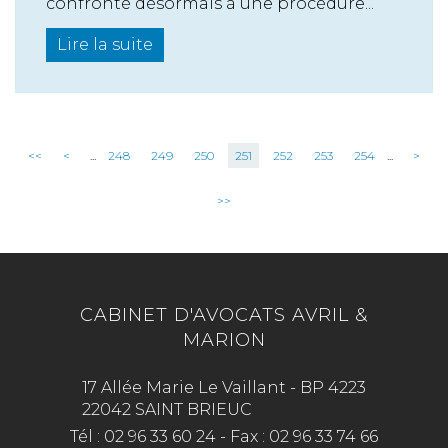
confronté désormais à une procédure...
Lire la suite
<<
<
...
248
249
250
251
252
253
254
...
>
>>
CABINET D'AVOCATS AVRIL &
MARION
17 Allée Marie Le Vaillant - BP 4223
22042 SAINT BRIEUC
Tél :
02 96 33 60 24
-
Fax :
02 96 33 74 66