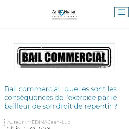
Ouv
le
me
Bail commercial : quelles sont les
conséquences de l’exercice par le
bailleur de son droit de repentir ?
Auteur : MEDINA Jean-Luc
Publié le :
27/11/2019