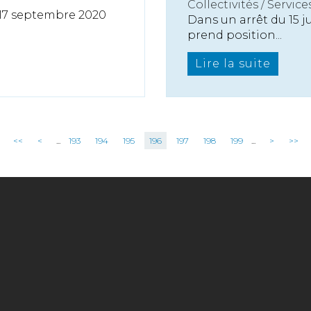
Collectivités
/
Service
 17 septembre 2020
Dans un arrêt du 15 ju
prend position...
Lire la suite
<<
<
...
193
194
195
196
197
198
199
...
>
>>