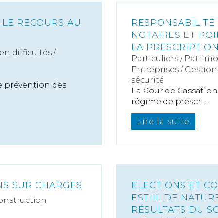
: LE RECOURS AU
RESPONSABILITÉ
NOTAIRES ET POI
LA PRESCRIPTIO
n difficultés /
Particuliers
/
Patrimo
Entreprises
/
Gestion 
sécurité
e prévention des
La Cour de Cassation 
régime de prescri...
Lire la suite
NS SUR CHARGES
ELECTIONS ET CO
EST-IL DE NATUR
onstruction
RÉSULTATS DU SC