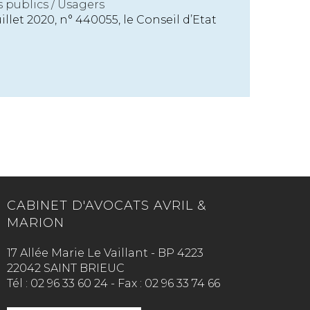
s publics
/
Usagers
illet 2020, n° 440055, le Conseil d’Etat
CABINET D'AVOCATS AVRIL &
MARION
17 Allée Marie Le Vaillant - BP 4223
22042 SAINT BRIEUC
Tél :
02 96 33 60 24
-
Fax :
02 96 33 74 66