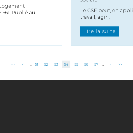
 Logement
Le CSE peut, en appli
.661, Publié au
travail, agir...
Lire la suite
<<
<
...
51
52
53
54
55
56
57
...
>
>>