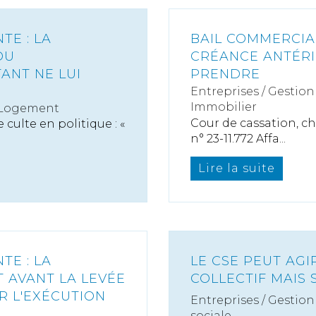
TE : LA
BAIL COMMERCIA
OU
CRÉANCE ANTÉRI
ANT NE LUI
PRENDRE
Entreprises
/
Gestion 
Immobilier
 Logement
Cour de cassation, c
culte en politique : «
n° 23-11.772 Affa...
Lire la suite
TE : LA
LE CSE PEUT AGI
 AVANT LA LEVÉE
COLLECTIF MAIS
R L'EXÉCUTION
Entreprises
/
Gestion 
sociale