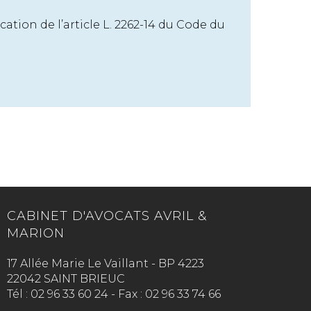
cation de l’article L. 2262-14 du Code du
CABINET D'AVOCATS AVRIL &
MARION
17 Allée Marie Le Vaillant - BP 4223
22042 SAINT BRIEUC
Tél :
02 96 33 60 24
-
Fax :
02 96 33 74 66