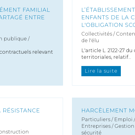
LÉMENT FAMILIAL
L’ÉTABLISSEMENT
PARTAGÉ ENTRE
ENFANTS DE LA 
L'OBLIGATION SC
Collectivités
/
Conten
n publique /
de l'élu
L'article L. 2122-27 d
contractuels relevant
territoriales, relatif...
Lire la suite
A RÉSISTANCE
HARCÈLEMENT MO
Particuliers
/
Emploi
Entreprises
/
Gestion 
onstruction
sécurité