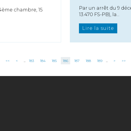
Par un arrêt du 9 déc
 4ème chambre, 15
13.470 FS-PB), la...
Lire la suite
<<
<
...
183
184
185
186
187
188
189
...
>
>>