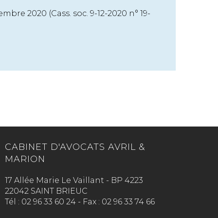
embre 2020 (Cass. soc. 9-12-2020 n° 19-
CABINET D'AVOCATS AVRIL &
MARION
17 Allée Marie Le Vaillant - BP 4223
22042 SAINT BRIEUC
Tél :
02 96 33 60 24
-
Fax :
02 96 33 74 66