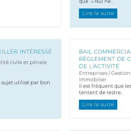
que : « Nul ne...
Lire la suite
EILLER INTÉRESSÉ
BAIL COMMERCIAL
RÈGLEMENT DE C
ité civile et pénale
DE L'ACTIVITÉ
Entreprises
/
Gestion 
Immobilier
 sujet utilisé par bon
Il est fréquent que l
tentent de restre...
Lire la suite