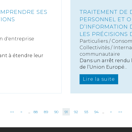
COMPRENDRE SES
TRAITEMENT DE 
TIONS
PERSONNEL ET O
D’INFORMATION 
LES PRÉCISIONS 
n d'entreprise
Particuliers
/
Consom
Collectivités
/
Interna
communautaire
ant à étendre leur
Dans un arrêt rendu l
de l’Union Europé...
Lire la suite
<<
<
...
88
89
90
91
92
93
94
...
>
>>