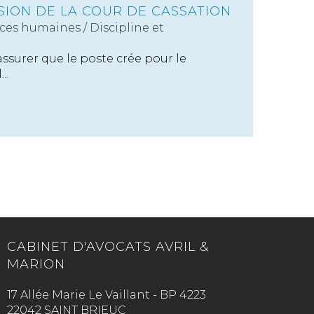
SION DE LA COUR DE CASSATION
ces humaines
/
Discipline et
assurer que le poste crée pour le
..
CABINET D'AVOCATS AVRIL &
MARION
17 Allée Marie Le Vaillant - BP 4223
22042 SAINT BRIEUC