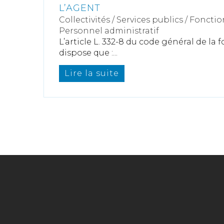
L’AGENT
Collectivités
/
Services publics
/
Fonctio
Personnel administratif
L’article L. 332-8 du code général de la
dispose que :...
Lire la suite