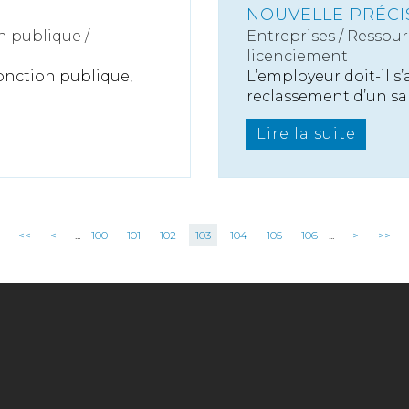
NOUVELLE PRÉCI
n publique /
Entreprises
/
Ressour
licenciement
 fonction publique,
L’employeur doit-il s’
reclassement d’un sal.
Lire la suite
<<
<
...
100
101
102
103
104
105
106
...
>
>>