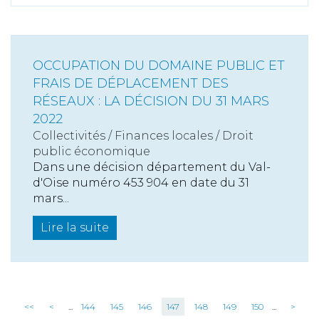
OCCUPATION DU DOMAINE PUBLIC ET
FRAIS DE DÉPLACEMENT DES
RÉSEAUX : LA DÉCISION DU 31 MARS
2022
Collectivités
/
Finances locales
/
Droit
public économique
Dans une décision département du Val-
d'Oise numéro 453 904 en date du 31
mars...
Lire la suite
<<
<
...
144
145
146
147
148
149
150
...
>