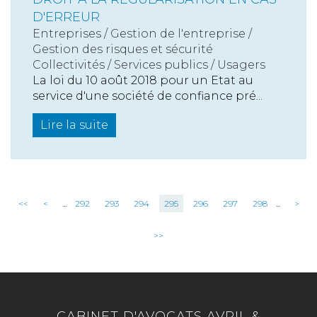
D'ERREUR
Entreprises
/
Gestion de l'entreprise
/
Gestion des risques et sécurité
Collectivités
/
Services publics
/
Usagers
La loi du 10 août 2018 pour un Etat au
service d'une société de confiance pré...
Lire la suite
<<
<
...
292
293
294
295
296
297
298
...
>
>>
CABINET D'AVOCATS AVRIL &