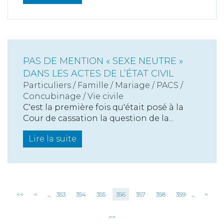
PAS DE MENTION « SEXE NEUTRE »
DANS LES ACTES DE L’ÉTAT CIVIL
Particuliers
/
Famille
/
Mariage / PACS /
Concubinage / Vie civile
C'est la première fois qu'était posé à la
Cour de cassation la question de la...
Lire la suite
<<
<
...
353
354
355
356
357
358
359
...
>
>>