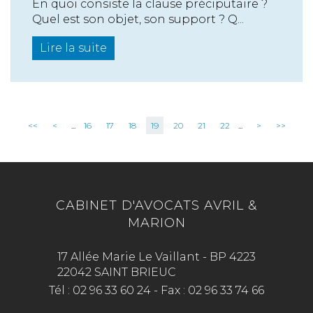
En quoi consiste la clause préciputaire ?
Quel est son objet, son support ? Q...
Lire la suite
<<
<
...
16
17
18
19
20
21
22
...
>
>>
CABINET D'AVOCATS AVRIL &
MARION
17 Allée Marie Le Vaillant - BP 4223
22042 SAINT BRIEUC
Tél :
02 96 33 60 24
-
Fax :
02 96 33 74 66