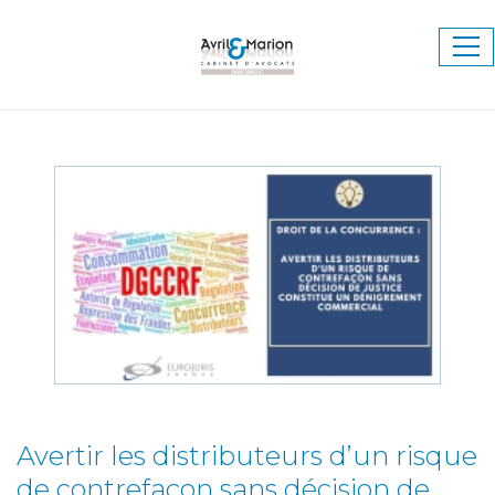
Ouv
le
me
Avertir les distributeurs d’un risque
de contrefaçon sans décision de