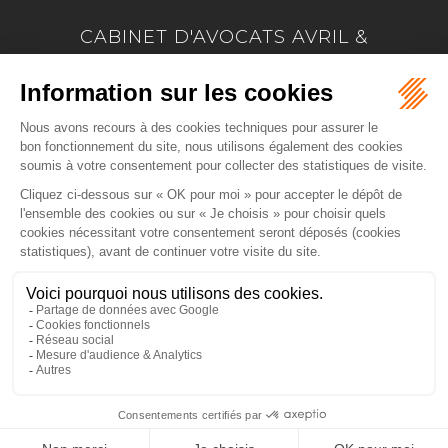
CABINET D'AVOCATS AVRIL &
MARION
17 Allée Marie Le Vaillant - BP 4223
22042 SAINT BRIEUC
Tél :
02 96 33 60 24
-
Fax :
02 96 33 74 66
NOUS LOCALISER
ACCUEIL
PRÉSENTATION
EXPERTISES
ACTUS
CONTACT
PAIEMENT EN LIGNE
HONORAIRES
PLAN DU SITE
MENTIONS LÉGALES
ARTICLES