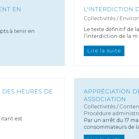
ENT EN
L'INTERDICTION 
Collectivités
/
Enviro
Le texte définitif de l
pts à tenir en
l’interdiction de la m..
Lire la suite
T DES HEURES DE
APPRÉCIATION DE
ASSOCIATION
Collectivités
/
Conten
Procédure administra
itant est
Par un arrêt du 17 ma
consommateurs de la