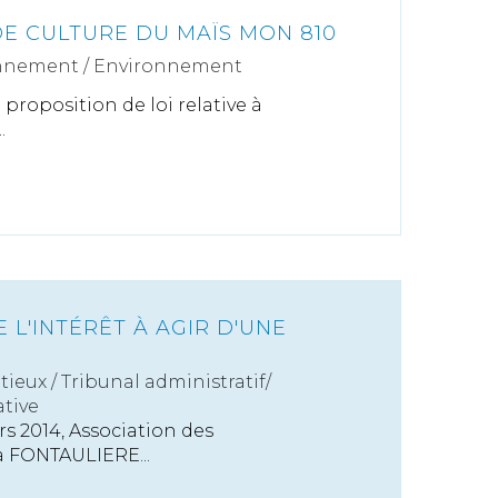
DE CULTURE DU MAÏS MON 810
nnement
/
Environnement
a proposition de loi relative à
.
 L'INTÉRÊT À AGIR D'UNE
tieux
/
Tribunal administratif/
tive
rs 2014, Association des
 FONTAULIERE...