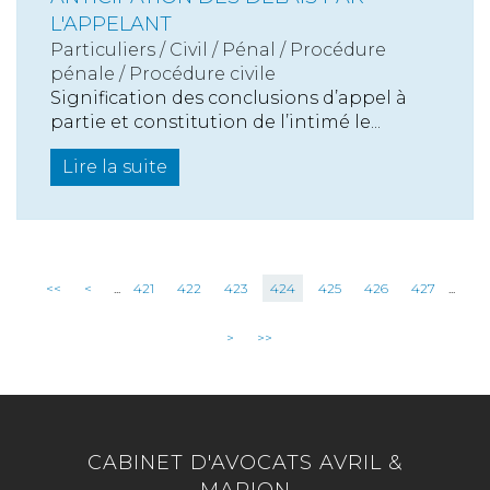
L'APPELANT
Particuliers
/
Civil / Pénal
/
Procédure
pénale / Procédure civile
Signification des conclusions d’appel à
partie et constitution de l’intimé le...
Lire la suite
<<
<
...
421
422
423
424
425
426
427
...
>
>>
CABINET D'AVOCATS AVRIL &
MARION