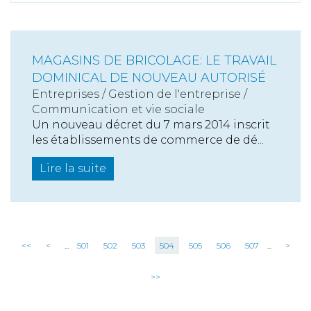
MAGASINS DE BRICOLAGE: LE TRAVAIL
DOMINICAL DE NOUVEAU AUTORISÉ
Entreprises
/
Gestion de l'entreprise
/
Communication et vie sociale
Un nouveau décret du 7 mars 2014 inscrit
les établissements de commerce de dé...
Lire la suite
<<
<
...
501
502
503
504
505
506
507
...
>
>>