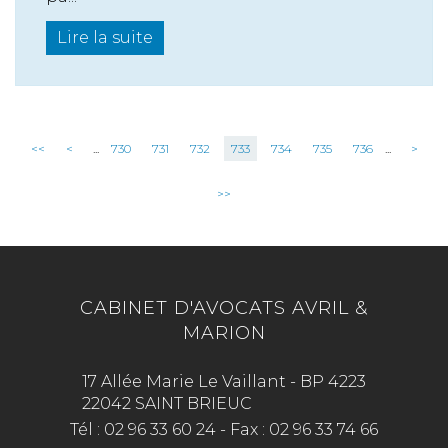
Lire la suite
<<
<
...
730
731
732
733
734
735
736
...
>
>>
CABINET D'AVOCATS AVRIL &
MARION
17 Allée Marie Le Vaillant - BP 4223
22042 SAINT BRIEUC
Tél :
02 96 33 60 24
-
Fax :
02 96 33 74 66