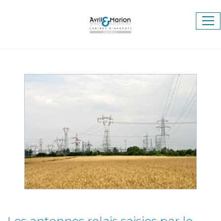
Ouv
le
me