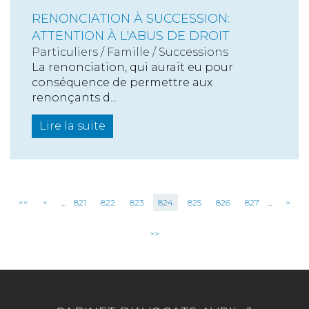
RENONCIATION À SUCCESSION:
ATTENTION À L'ABUS DE DROIT
Particuliers
/
Famille
/
Successions
La renonciation, qui aurait eu pour
conséquence de permettre aux
renonçants d...
Lire la suite
<<
<
...
821
822
823
824
825
826
827
...
>
>>