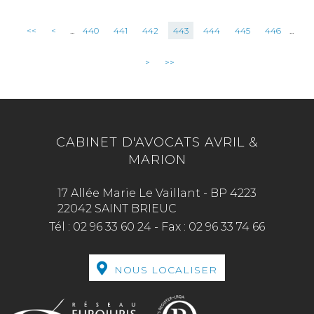
<<
<
...
440
441
442
443
444
445
446
...
>
>>
CABINET D'AVOCATS AVRIL &
MARION
17 Allée Marie Le Vaillant - BP 4223
22042 SAINT BRIEUC
Tél :
02 96 33 60 24
-
Fax :
02 96 33 74 66
NOUS LOCALISER