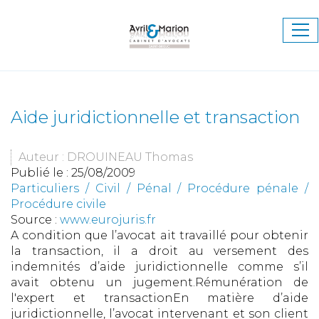
Ouv
le
me
Aide juridictionnelle et transaction
Auteur : DROUINEAU Thomas
Publié le :
25/08/2009
Particuliers
/
Civil / Pénal
/
Procédure pénale /
Procédure civile
Source :
www.eurojuris.fr
A condition que l’avocat ait travaillé pour obtenir
la transaction, il a droit au versement des
indemnités d’aide juridictionnelle comme s’il
avait obtenu un jugement.Rémunération de
l'expert et transactionEn matière d’aide
juridictionnelle, l’avocat intervenant et son client