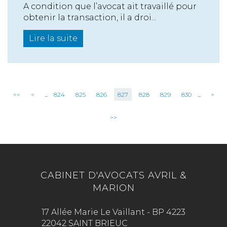
A condition que l’avocat ait travaillé pour
obtenir la transaction, il a droi...
Lire la suite
<<
<
...
824
825
826
827
828
829
830
...
>
>>
CABINET D'AVOCATS AVRIL &
MARION
17 Allée Marie Le Vaillant - BP 4223
22042 SAINT BRIEUC