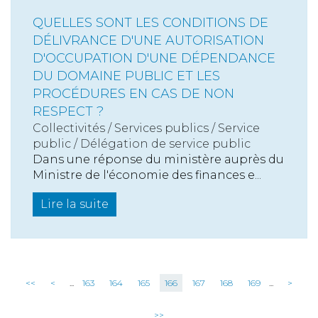
QUELLES SONT LES CONDITIONS DE
DÉLIVRANCE D'UNE AUTORISATION
D'OCCUPATION D'UNE DÉPENDANCE
DU DOMAINE PUBLIC ET LES
PROCÉDURES EN CAS DE NON
RESPECT ?
Collectivités
/
Services publics
/
Service
public / Délégation de service public
Dans une réponse du ministère auprès du
Ministre de l'économie des finances e...
Lire la suite
<<
<
...
163
164
165
166
167
168
169
...
>
>>