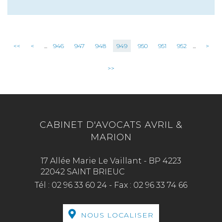
<<
<
...
946
947
948
949
950
951
952
...
>
>>
CABINET D'AVOCATS AVRIL &
MARION
17 Allée Marie Le Vaillant - BP 4223
22042 SAINT BRIEUC
Tél :
02 96 33 60 24
-
Fax :
02 96 33 74 66
NOUS LOCALISER