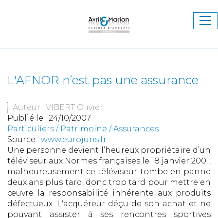
Ouv
le
me
L'AFNOR n’est pas une assurance
Auteur : VIBERT Olivier
Publié le :
24/10/2007
Particuliers
/
Patrimoine
/
Assurances
Source :
www.eurojuris.fr
Une personne devient l’heureux propriétaire d’un
téléviseur aux Normes françaises le 18 janvier 2001,
malheureusement ce téléviseur tombe en panne
deux ans plus tard, donc trop tard pour mettre en
œuvre la responsabilité inhérente aux produits
défectueux. L'acquéreur déçu de son achat et ne
pouvant assister à ses rencontres sportives