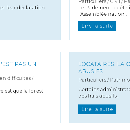
Particuliers
/
Civil / P
er leur déclaration
Le Parlement a défin
l'Assemblée nation...
Lire la suite
'EST PAS UN
LOCATAIRES: LA 
ABUSIFS
n difficultés /
Particuliers
/
Patrimo
Certains administrat
 est que la loi est
des frais abusifs...
Lire la suite