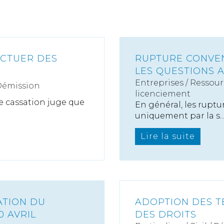
ECTUER DES
RUPTURE CONVEN
LES QUESTIONS A
Entreprises
/
Ressour
Démission
licenciement
de cassation juge que
En général, les ruptu
uniquement par la s..
Lire la suite
ATION DU
ADOPTION DES T
0 AVRIL
DES DROITS