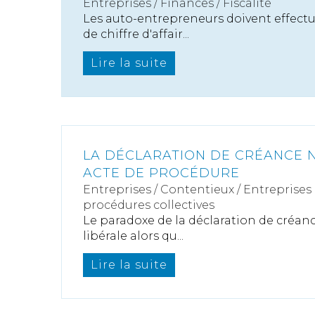
Entreprises
/
Finances
/
Fiscalité
Les auto-entrepreneurs doivent effectu
de chiffre d'affair...
Lire la suite
LA DÉCLARATION DE CRÉANCE N
ACTE DE PROCÉDURE
Entreprises
/
Contentieux
/
Entreprises e
procédures collectives
Le paradoxe de la déclaration de créance
libérale alors qu...
Lire la suite