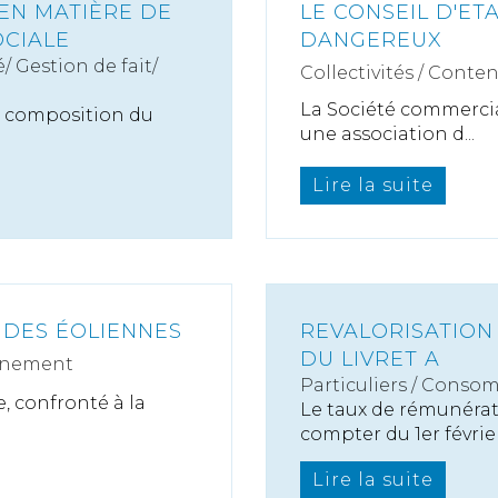
 EN MATIÈRE DE
LE CONSEIL D'ET
OCIALE
DANGEREUX
é/ Gestion de fait/
Collectivités
/
Conten
La Société commercia
 la composition du
une association d...
Lire la suite
 DES ÉOLIENNES
REVALORISATION
DU LIVRET A
nnement
Particuliers
/
Consom
e, confronté à la
Le taux de rémunérati
compter du 1er février 
Lire la suite