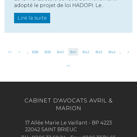
adopté le projet de loi HADOPI. Le...
Lire la suite
<<
<
...
838
839
840
841
842
843
844
...
>
>>
CABINET D'AVOCATS AVRIL &
MARION
17 Allée Marie Le Vaillant - BP 4223
22042 SAINT BRIEUC