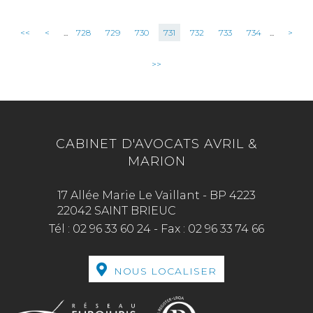
<<
<
...
728
729
730
731
732
733
734
...
>
>>
CABINET D'AVOCATS AVRIL &
MARION
17 Allée Marie Le Vaillant - BP 4223
22042 SAINT BRIEUC
Tél :
02 96 33 60 24
-
Fax :
02 96 33 74 66
NOUS LOCALISER