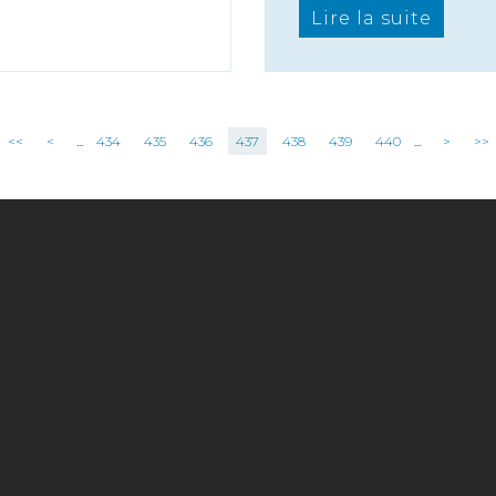
Lire la suite
<<
<
...
434
435
436
437
438
439
440
...
>
>>