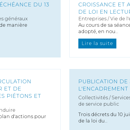
L'ÉCHÉANCE DU 13
CROISSANCE ET A
DE LOI EN LECTU
es généraux
Entreprises
/
Vie de l
e de manière
Au cours de sa séance 
adopté, en nou...
Lire la suite
RCULATION
PUBLICATION DE 
R ET DE
L'ENCADREMENT 
S PIÉTONS ET
Collectivités
/
Service
de service public
nduire
Trois décrets du 10 ju
u plan d'actions pour
de la loi du...