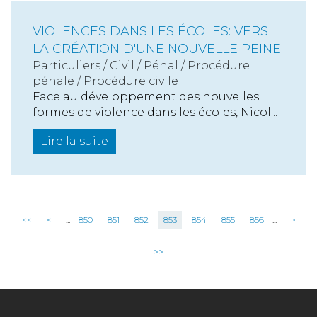
VIOLENCES DANS LES ÉCOLES: VERS
LA CRÉATION D'UNE NOUVELLE PEINE
Particuliers
/
Civil / Pénal
/
Procédure
pénale / Procédure civile
Face au développement des nouvelles
formes de violence dans les écoles, Nicol...
Lire la suite
<<
<
...
850
851
852
853
854
855
856
...
>
>>