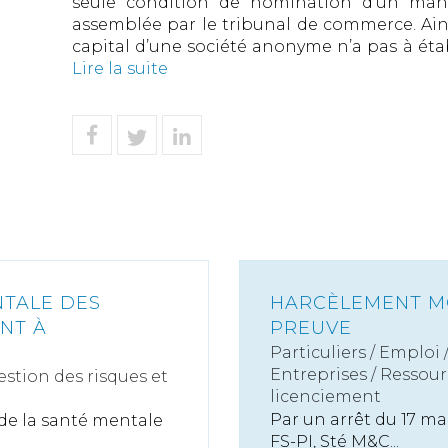
seule condition de nomination d’un man
assemblée par le tribunal de commerce. Ain
capital d’une société anonyme n’a pas à établ
Lire la suite
NTALE DES
HARCÈLEMENT MO
NT À
PREUVE
Particuliers
/
Emploi
Entreprises
/
Ressour
estion des risques et
licenciement
Par un arrêt du 17 mar
 de la santé mentale
FS-PI, Sté M&C...