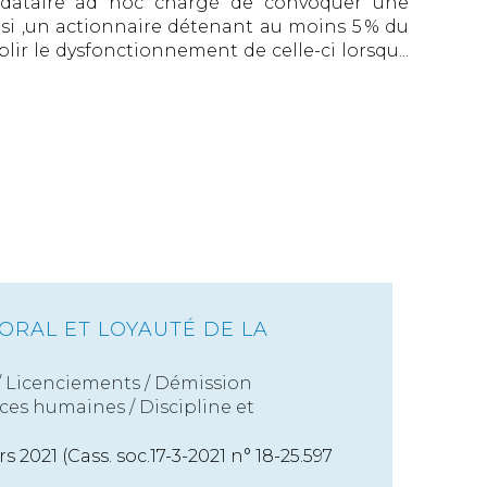
dataire ad hoc chargé de convoquer une
si ,un actionnaire détenant au moins 5 % du
ir le dysfonctionnement de celle-ci lorsqu...
RAL ET LOYAUTÉ DE LA
/
Licenciements / Démission
ces humaines
/
Discipline et
s 2021 (Cass. soc.17-3-2021 n° 18-25.597