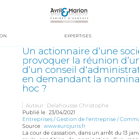
ION
EXPERTISES
Un actionnaire d’une socié
provoquer la réunion d’u
d’un conseil d‘administrat
en demandant la nomina
hoc ?
Auteur : Delahousse Christophe
Publié le :
23/04/2021
Entreprises
/
Gestion de l'entreprise
/
Commun
Source :
www.eurojuris.fr
La cour de cassation, dans un arrêt du 13 janvie