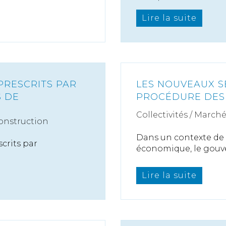
Lire la suite
PRESCRITS PAR
LES NOUVEAUX S
S DE
PROCÉDURE DES
Collectivités
/
Marché
onstruction
Dans un contexte de c
crits par
économique, le gouver
Lire la suite