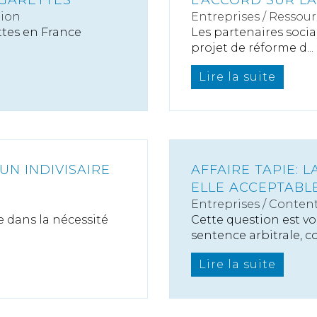
IGARETTES
L'ACCORD SUR L
tion
Entreprises
/
Ressour
ttes en France
Les partenaires socia
projet de réforme d...
Lire la suite
UN INDIVISAIRE
AFFAIRE TAPIE: L
ELLE ACCEPTABLE
Entreprises
/
Content
de dans la nécessité
Cette question est v
sentence arbitrale, c
Lire la suite