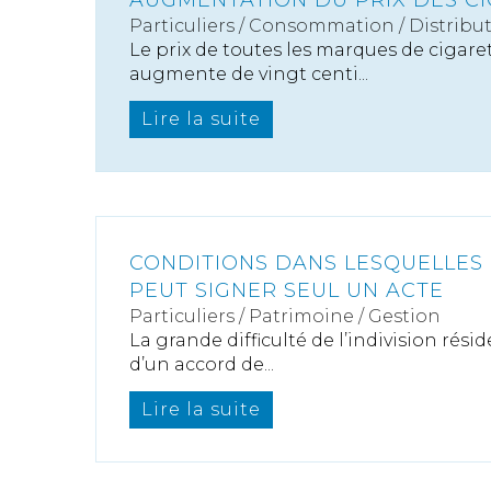
AUGMENTATION DU PRIX DES C
Particuliers
/
Consommation
/
Distribu
Le prix de toutes les marques de cigare
augmente de vingt centi...
Lire la suite
CONDITIONS DANS LESQUELLES 
PEUT SIGNER SEUL UN ACTE
Particuliers
/
Patrimoine
/
Gestion
La grande difficulté de l’indivision rési
d’un accord de...
Lire la suite