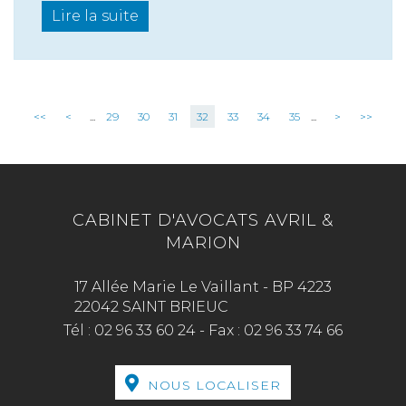
Lire la suite
<<
<
...
29
30
31
32
33
34
35
...
>
>>
CABINET D'AVOCATS AVRIL &
MARION
17 Allée Marie Le Vaillant - BP 4223
22042 SAINT BRIEUC
Tél :
02 96 33 60 24
-
Fax :
02 96 33 74 66
NOUS LOCALISER