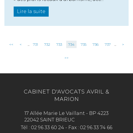
Lire la suite
<<
<
...
731
732
733
734
735
736
737
...
>
>>
CABINET D'AVOCATS AVRIL &
MARION
17 Allée Marie Le Vaillant - BP 4223
22042 SAINT BRIEUC
Tél :
02 96 33 60 24
-
Fax :
02 96 33 74 66