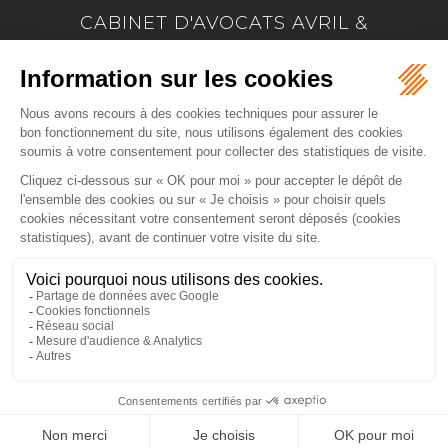
CABINET D'AVOCATS AVRIL &
MARION
17 Allée Marie Le Vaillant - BP 4223
22042 SAINT BRIEUC
Tél :
02 96 33 60 24
-
Fax :
02 96 33 74 66
NOUS LOCALISER
ACCUEIL
PRÉSENTATION
EXPERTISES
ACTUS
CONTACT
PAIEMENT EN LIGNE
HONORAIRES
PLAN DU SITE
MENTIONS LÉGALES
ARTICLES
Septeo Digital & Services © 2020