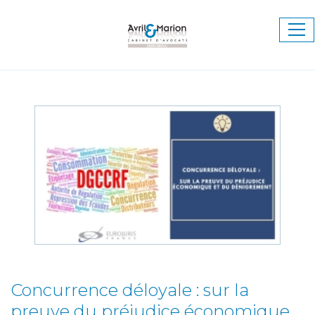
Ouv
le
me
Concurrence déloyale : sur la
preuve du préjudice économique