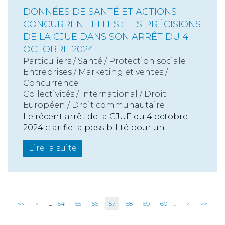
DONNÉES DE SANTÉ ET ACTIONS
CONCURRENTIELLES : LES PRÉCISIONS
DE LA CJUE DANS SON ARRÊT DU 4
OCTOBRE 2024
Particuliers
/
Santé
/
Protection sociale
Entreprises
/
Marketing et ventes
/
Concurrence
Collectivités
/
International
/
Droit
Européen / Droit communautaire
Le récent arrêt de la CJUE du 4 octobre
2024 clarifie la possibilité pour un...
Lire la suite
<<
<
...
54
55
56
57
58
59
60
...
>
>>