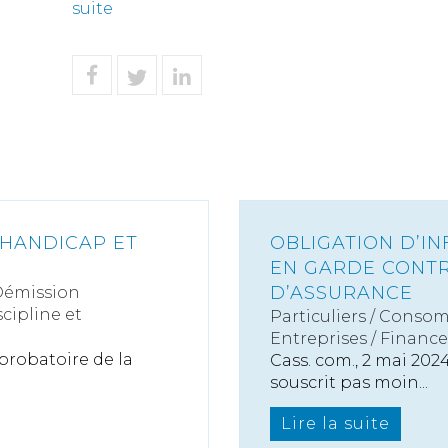
suite
 HANDICAP ET
OBLIGATION D’IN
EN GARDE CONTR
D’ASSURANCE
Démission
scipline et
Particuliers
/
Consom
Entreprises
/
Finance
probatoire de la
Cass. com., 2 mai 202
souscrit pas moin...
Lire la suite