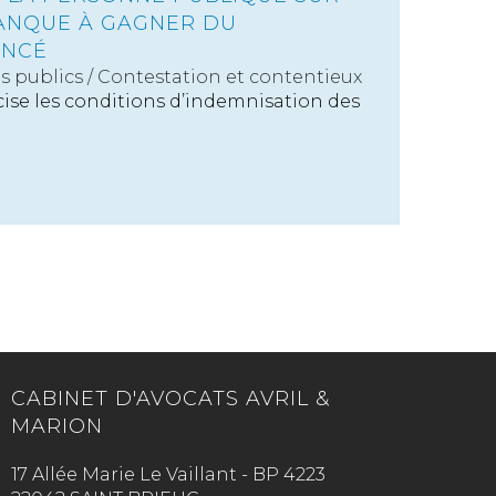
ANQUE À GAGNER DU
INCÉ
s publics
/
Contestation et contentieux
cise les conditions d’indemnisation des
CABINET D'AVOCATS AVRIL &
MARION
17 Allée Marie Le Vaillant - BP 4223