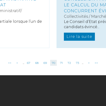
TAT
LE CALCUL DU M
CONCURRENT ÉV
ministratif/
Collectivités
/
Marché
tiale lorsque l’un de
Le Conseil d’Etat pré
candidats évincé...
Lire la suite
<<
<
...
67
68
69
70
71
72
73
...
>
>>