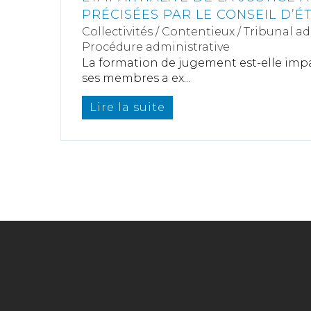
PRÉCISÉES PAR LE CONSEIL D’É
Collectivités
/
Contentieux
/
Tribunal ad
Procédure administrative
La formation de jugement est-elle impar
ses membres a ex...
Lire la suite