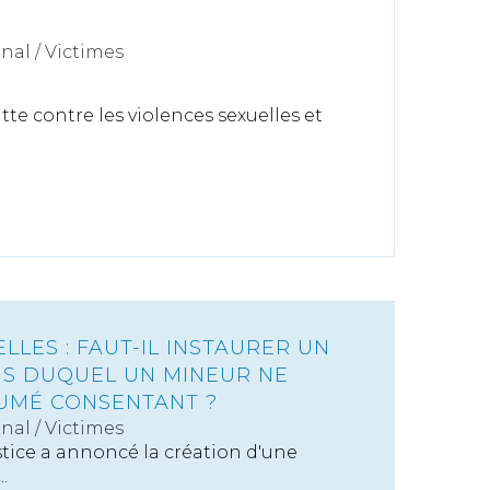
énal
/
Victimes
utte contre les violences sexuelles et
LLES : FAUT-IL INSTAURER UN
US DUQUEL UN MINEUR NE
UMÉ CONSENTANT ?
énal
/
Victimes
stice a annoncé la création d'une
.