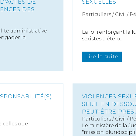
 D'ACTES DE
SEXUELLES
RENCES DES
Particuliers
/
Civil / P
ité administrative
La loi renforçant la l
 engager la
sexistes a été p...
Lire la suite
ESPONSABILITÉ(S)
VIOLENCES SEXUE
SEUIL EN DESSO
PEUT-ÊTRE PRÉS
Particuliers
/
Civil / P
e celles que
Le ministère de la Ju
"mission pluridiscipli..