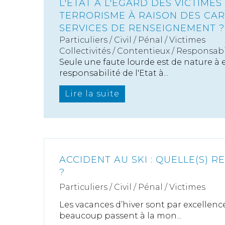
L'ETAT À L'ÉGARD DES VICTIMES
TERRORISME À RAISON DES CA
SERVICES DE RENSEIGNEMENT ?
Particuliers
/
Civil / Pénal
/
Victimes
Collectivités
/
Contentieux
/
Responsabil
Seule une faute lourde est de nature à
responsabilité de l'Etat à...
Lire la suite
ACCIDENT AU SKI : QUELLE(S) R
?
Particuliers
/
Civil / Pénal
/
Victimes
Les vacances d’hiver sont par excellenc
beaucoup passent à la mon...