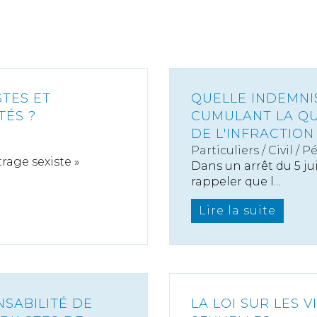
STES ET
QUELLE INDEMNI
TÉS ?
CUMULANT LA QU
DE L'INFRACTION
Particuliers
/
Civil / P
trage sexiste »
Dans un arrêt du 5 jui
rappeler que l...
Lire la suite
NSABILITÉ DE
LA LOI SUR LES 