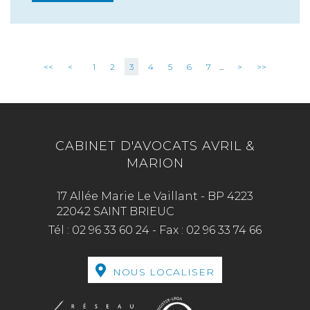
<<
<
1
2
3
4
5
6
7
...
>
>>
CABINET D'AVOCATS AVRIL &
MARION
17 Allée Marie Le Vaillant - BP 4223
22042 SAINT BRIEUC
Tél :
02 96 33 60 24
-
Fax :
02 96 33 74 66
NOUS LOCALISER