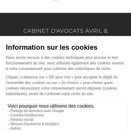
CABINET D'AVOCATS AVRIL &
MARION
17 Allée Marie Le Vaillant - BP 4223
22042 SAINT BRIEUC
Tél :
02 96 33 60 24
-
Fax :
02 96 33 74 66
NOUS LOCALISER
ACCUEIL
PRÉSENTATION
EXPERTISES
ACTUS
CONTACT