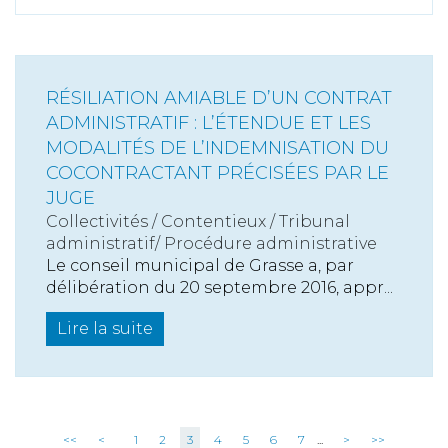
RÉSILIATION AMIABLE D’UN CONTRAT
ADMINISTRATIF : L’ÉTENDUE ET LES
MODALITÉS DE L’INDEMNISATION DU
COCONTRACTANT PRÉCISÉES PAR LE
JUGE
Collectivités
/
Contentieux
/
Tribunal
administratif/ Procédure administrative
Le conseil municipal de Grasse a, par
délibération du 20 septembre 2016, appr...
Lire la suite
<<
<
1
2
3
4
5
6
7
...
>
>>