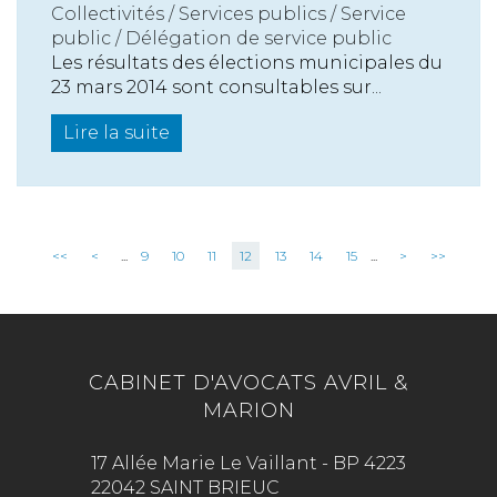
Collectivités
/
Services publics
/
Service
public / Délégation de service public
Les résultats des élections municipales du
23 mars 2014 sont consultables sur...
Lire la suite
<<
<
...
9
10
11
12
13
14
15
...
>
>>
CABINET D'AVOCATS AVRIL &
MARION
17 Allée Marie Le Vaillant - BP 4223
22042 SAINT BRIEUC