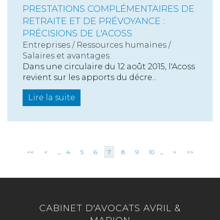
PRESTATIONS COMPLÉMENTAIRES DE
RETRAITE ET DE PRÉVOYANCE :
PRÉCISIONS DE L'ACOSS
Entreprises
/
Ressources humaines
/
Salaires et avantages
Dans une circulaire du 12 août 2015, l'Acoss
revient sur les apports du décre...
Lire la suite
<<
<
...
4
5
6
7
8
9
10
...
>
>>
CABINET D'AVOCATS AVRIL &