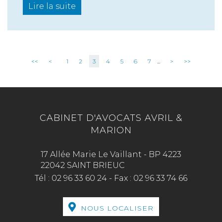
Lire la suite
<<
<
1
2
3
4
5
6
7
...
>
>>
CABINET D'AVOCATS AVRIL &
MARION
17 Allée Marie Le Vaillant - BP 4223
22042 SAINT BRIEUC
Tél :
02 96 33 60 24
-
Fax :
02 96 33 74 66
NOUS LOCALISER