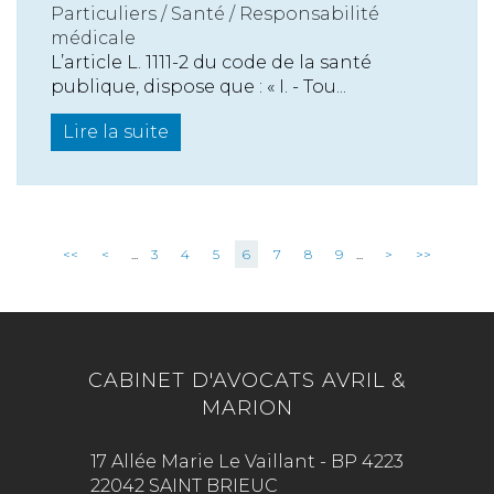
Particuliers
/
Santé
/
Responsabilité
médicale
L’article L. 1111-2 du code de la santé
publique, dispose que : « I. - Tou...
Lire la suite
<<
<
...
3
4
5
6
7
8
9
...
>
>>
CABINET D'AVOCATS AVRIL &
MARION
17 Allée Marie Le Vaillant - BP 4223
22042 SAINT BRIEUC