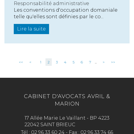
Responsabilité administrative
Les conventions d'occupation domaniale
telle qu'elles sont définies par le co...
Lire la suite
<<
<
1
2
3
4
5
6
7
...
>
>>
CABINET D'AVOCATS AVRIL &
MARION
17 Allée Marie Le Vaillant - BP 4223
22042 SAINT BRIEUC
Tél :
02 96 33 60 24
-
Fax :
02 96 33 74 66