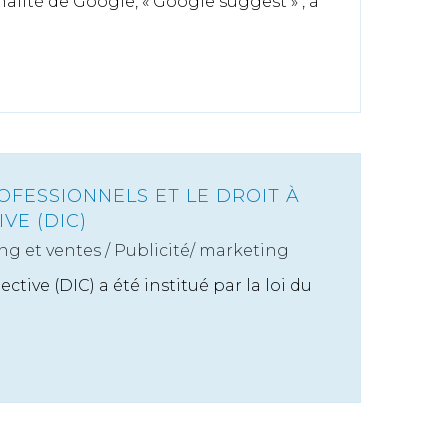
alité de Google, « Google suggest » , à
OFESSIONNELS ET LE DROIT À
VE (DIC)
ng et ventes
/
Publicité/ marketing
ective (DIC) a été institué par la loi du