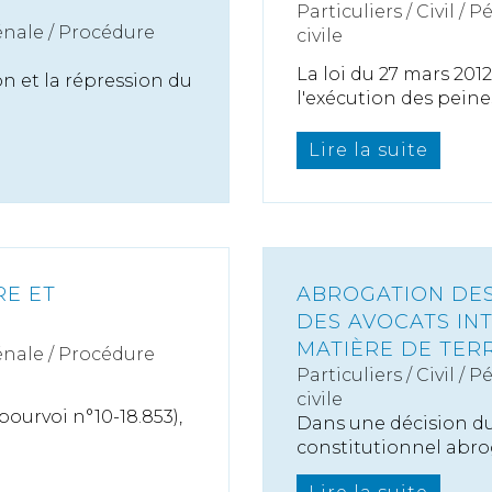
Particuliers
/
Civil / P
nale / Procédure
civile
La loi du 27 mars 20
on et la répression du
l'exécution des peines 
Lire la suite
RE ET
ABROGATION DES
DES AVOCATS IN
MATIÈRE DE TER
nale / Procédure
Particuliers
/
Civil / P
civile
(pourvoi n°10-18.853),
Dans une décision du 
constitutionnel abrog