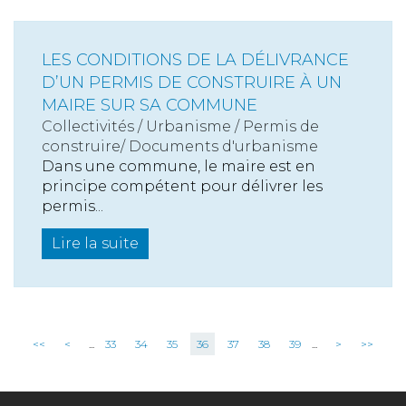
LES CONDITIONS DE LA DÉLIVRANCE
D’UN PERMIS DE CONSTRUIRE À UN
MAIRE SUR SA COMMUNE
Collectivités
/
Urbanisme
/
Permis de
construire/ Documents d'urbanisme
Dans une commune, le maire est en
principe compétent pour délivrer les
permis...
Lire la suite
<<
<
...
33
34
35
36
37
38
39
...
>
>>